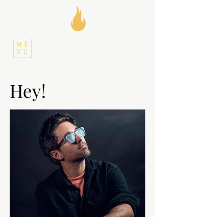
ME
NU
Hey!