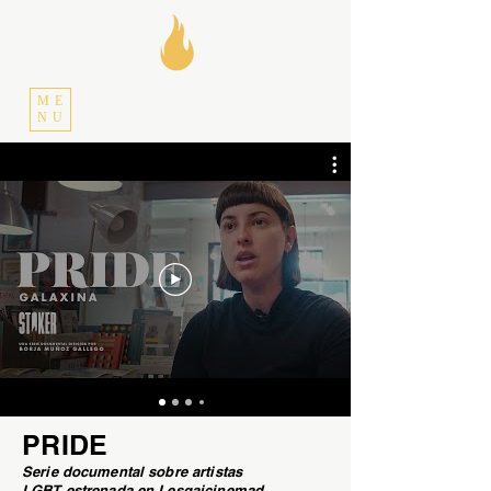
ME
NU
PRIDE
Serie documental sobre artistas
LGBT estrenada en Lesgaicinemad